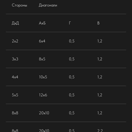
Стороны
Диагонали
ДхД
АхБ
Г
В
2х2
6х4
0,5
1,2
3х3
8х5
0,5
1,2
4х4
10х5
0,5
1,2
5х5
12х6
0,5
1,2
8х8
20х10
0,5
1,2
8х8
20х10
0,5
2,2