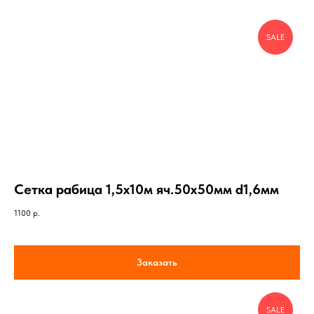
SALE
Сетка рабица 1,5х10м яч.50х50мм d1,6мм
1100
р.
Заказать
SALE